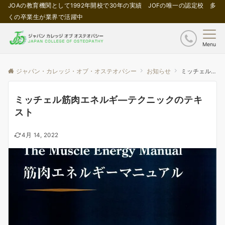
JOAの教育機関として1992年開校で30年の実績 JOFの唯一の認定校 多
くの卒業生が業界で活躍中
Menu
ジャパン・カレッジ・オブ・オステオパシー
お知らせ
ミッチェル筋肉エネルギ―テクニックのテキスト
ミッチェル筋肉エネルギ―テクニックのテキ
スト
4月 14, 2022