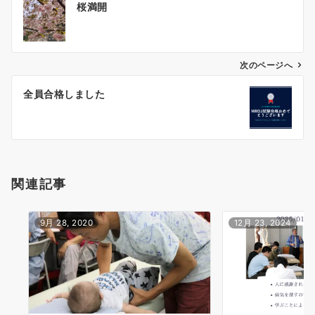
桜満開
稿
ナ
ビ
ゲ
次のページへ
ー
全員合格しました
シ
ョ
ン
関連記事
9月 28, 2020
12月 23, 2024