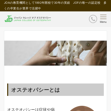
JOAの教育機関として1992年開校で30年の実績 JOFの唯一の認定校 多
くの卒業生が業界で活躍中
Menu
オステオパシーとは
オステオパシーは症状や病