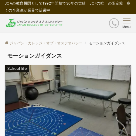
JOAの教育機関として1992年開校で30年の実績 JOFの唯一の認定校 多
くの卒業生が業界で活躍中
Menu
ジャパン・カレッジ・オブ・オステオパシー
モーションガイダンス
モーションガイダンス
School life